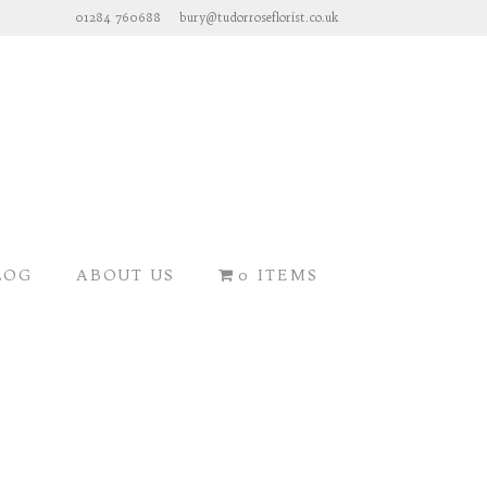
01284 760688
bury@tudorroseflorist.co.uk
LOG
ABOUT US
0 ITEMS