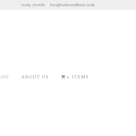
01284 760688
bury@tudorroseflorist.co.uk
LOG
ABOUT US
0 ITEMS